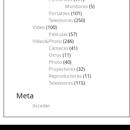
Monitores
(5)
Portátiles
(101)
Televisores
(250)
Vídeo
(100)
Películas
(57)
Vídeo&Photo
(246)
Cámaras
(41)
Otros
(11)
Photo
(40)
Proyectores
(32)
Reproductores
(11)
Televisores
(115)
Meta
Acceder